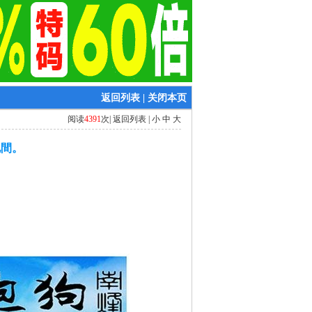
返回列表
|
关闭本页
阅读
4391
次|
返回列表
|
小
中
大
地間。