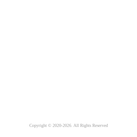
Copyright © 2020-
2026. All Rights Reserved