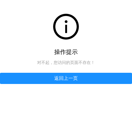
操作提示
对不起，您访问的页面不存在！
返回上一页