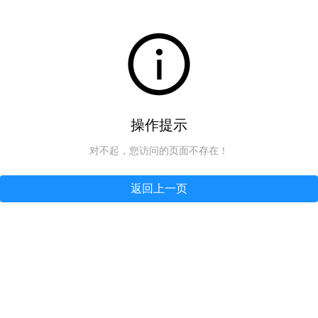
操作提示
对不起，您访问的页面不存在！
返回上一页