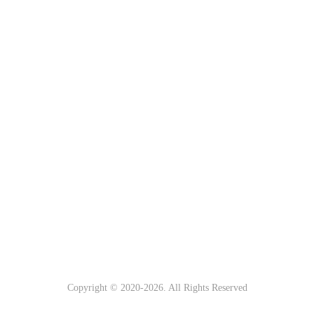
Copyright © 2020-
2026. All Rights Reserved