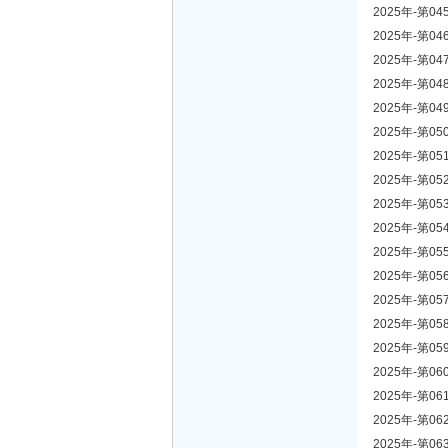
2025年-第
2025年-第
2025年-第
2025年-第
2025年-第
2025年-第
2025年-第
2025年-第
2025年-第
2025年-第
2025年-第
2025年-第
2025年-第
2025年-第
2025年-第
2025年-第
2025年-第
2025年-第
2025年-第