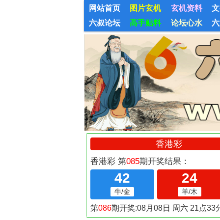
网站首页
图片玄机
玄机资料
文
六叔论坛
高手贴料
论坛心水
六