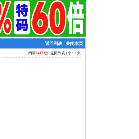
返回列表
|
关闭本页
阅读
14133
次|
返回列表
|
小
中
大