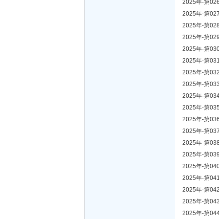
2025年-第
2025年-第
2025年-第
2025年-第
2025年-第
2025年-第
2025年-第
2025年-第
2025年-第
2025年-第
2025年-第
2025年-第
2025年-第
2025年-第
2025年-第
2025年-第
2025年-第
2025年-第
2025年-第