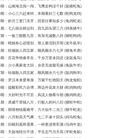
008期：山南海北闯一闯，飞鹰走狗没个好 (鼠猪蛇兔)
009期：小心三六赶来特，本期看好三七数 (蛇狗龙鸡)
010期：斜月三更门关开，回首往事知多少 (兔鸡蛇龙)
011期：七八组合财运到，四九回头望三六 (鸡免猪牛)
012期：一板三眼数九宫，有加无减数八卦 (猪蛇狗鸡)
013期：蜡烛有心还惜别，替人垂泪到天明 (龙牛鼠羊)
014期：轻烟故人四五家，顺风顺水六七开 (猪兔羊虎)
015期：百花争艳春常在，千乡万里未回还 (龙鼠兔马)
016期：少小离家老大回，乡音无改鬓毛催 (兔鼠牛羊)
017期：轻烟散入四五家，顺风顺水六七开 (鼠鸡狗羊)
018期：罗汉本来爱单身，万紫千红艳阳天 (狗龙兔蛇)
019期：提醒彩民六合博，两边外花发大财 (蛇鸡狗鸡)
020期：大好时光不可丟，风流人物看今朝 (猴鸡狗龙)
021期：虎威千里镇八方，行船人的叫八归 (猪蛇牛蛇)
022期：雨情相锐最难寻，力大似牛二当三 (猪牛蛇龙)
023期：八月秋高天气爽，七二不凑十回头 (鸡马蛇兔)
024期：归根到底终需离，一杯更进将军酒 (马鸡牛龙)
025期：天旋地转分不清，平生志气与天高 (羊蛇免鼠)